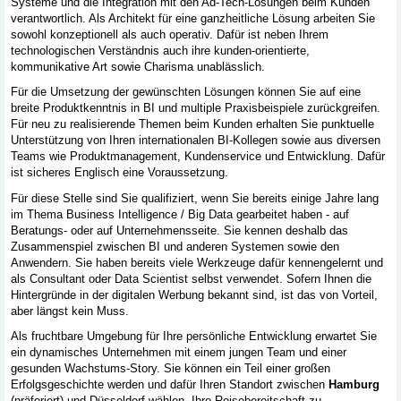
Systeme und die Integration mit den Ad-Tech-Lösungen beim Kunden
verantwortlich. Als Architekt für eine ganzheitliche Lösung arbeiten Sie
sowohl konzeptionell als auch operativ. Dafür ist neben Ihrem
technologischen Verständnis auch ihre kunden-orientierte,
kommunikative Art sowie Charisma unablässlich.
Für die Umsetzung der gewünschten Lösungen können Sie auf eine
breite Produktkenntnis in BI und multiple Praxisbeispiele zurückgreifen.
Für neu zu realisierende Themen beim Kunden erhalten Sie punktuelle
Unterstützung von Ihren internationalen BI-Kollegen sowie aus diversen
Teams wie Produktmanagement, Kundenservice und Entwicklung. Dafür
ist sicheres Englisch eine Voraussetzung.
Für diese Stelle sind Sie qualifiziert, wenn Sie bereits einige Jahre lang
im Thema Business Intelligence / Big Data gearbeitet haben - auf
Beratungs- oder auf Unternehmensseite. Sie kennen deshalb das
Zusammenspiel zwischen BI und anderen Systemen sowie den
Anwendern. Sie haben bereits viele Werkzeuge dafür kennengelernt und
als Consultant oder Data Scientist selbst verwendet. Sofern Ihnen die
Hintergründe in der digitalen Werbung bekannt sind, ist das von Vorteil,
aber längst kein Muss.
Als fruchtbare Umgebung für Ihre persönliche Entwicklung erwartet Sie
ein dynamisches Unternehmen mit einem jungen Team und einer
gesunden Wachstums-Story. Sie können ein Teil einer großen
Erfolgsgeschichte werden und dafür Ihren Standort zwischen
Hamburg
(präferiert) und Düsseldorf wählen. Ihre Reisebereitschaft zu