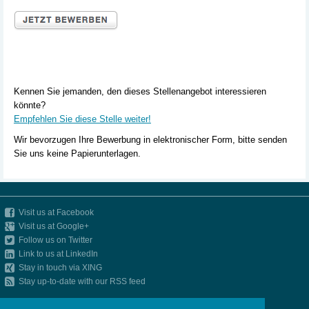
Kennen Sie jemanden, den dieses Stellenangebot interessieren
könnte?
Empfehlen Sie diese Stelle weiter!
Wir bevorzugen Ihre Bewerbung in elektronischer Form, bitte senden
Sie uns keine Papierunterlagen.
Visit us at Facebook
Visit us at Google+
Follow us on Twitter
Link to us at LinkedIn
Stay in touch via XING
Stay up-to-date with our RSS feed
»
Imprint