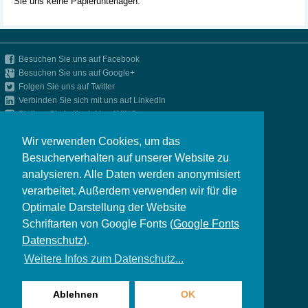
Sie uns keine Papierunterlagen.
Besuchen Sie uns auf Facebook
Besuchen Sie uns auf Google+
Folgen Sie uns auf Twitter
Verbinden Sie sich mit uns auf LinkedIn
Bleiben Sie in Kontakt auf XING
Up-to-date bleiben mit unserem RSS-Feed
Wir verwenden Cookies, um das
»
Impressum
Besucherverhalten auf unserer Website zu
»
Datenschutz
analysieren. Alle Daten werden anonymisiert
»
Presse
verarbeitet. Außerdem verwenden wir für die
»
CAREERS LOUNGE by PERIT Consulting
»
Seite drucken
Optimale Darstellung der Website
Schriftarten von Google Fonts (
Google Fonts
PERIT Consulting GmbH & Co. KG
Maximilianstraße 2
Datenschutz
).
D-80539 München
Weitere Infos zum Datenschutz...
Telefon: +49 (0) 89 2 05 00 8460
Telefax: +49 (0) 89 2 05 00 8150
Ablehnen
OK
E-Mail:
welcome@perit.com