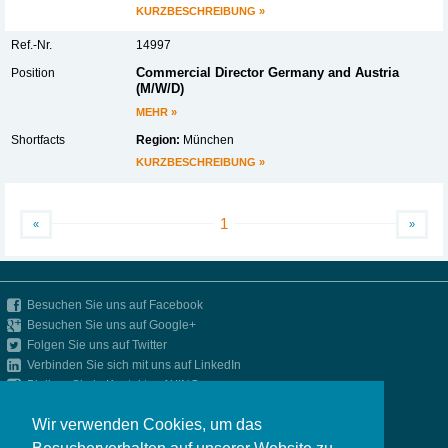
KURZBESCHREIBUNG »
14997
Commercial Director Germany and Austria
(M/W/D)
MEHR »
Region:
München
KURZBESCHREIBUNG »
1
«
»
Besuchen Sie uns auf Facebook
Besuchen Sie uns auf Google+
Folgen Sie uns auf Twitter
Verbinden Sie sich mit uns auf LinkedIn
Bleiben Sie in Kontakt auf XING
Up-to-date bleiben mit unserem RSS-Feed
Wir verwenden Cookies, um das
»
Impressum