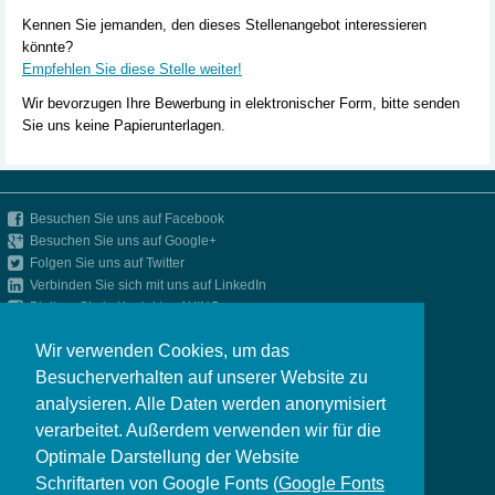
Kennen Sie jemanden, den dieses Stellenangebot interessieren
könnte?
Empfehlen Sie diese Stelle weiter!
Wir bevorzugen Ihre Bewerbung in elektronischer Form, bitte senden
Sie uns keine Papierunterlagen.
Besuchen Sie uns auf Facebook
Besuchen Sie uns auf Google+
Folgen Sie uns auf Twitter
Verbinden Sie sich mit uns auf LinkedIn
Bleiben Sie in Kontakt auf XING
Up-to-date bleiben mit unserem RSS-Feed
Wir verwenden Cookies, um das
»
Impressum
Besucherverhalten auf unserer Website zu
»
Datenschutz
analysieren. Alle Daten werden anonymisiert
»
Presse
verarbeitet. Außerdem verwenden wir für die
»
CAREERS LOUNGE by PERIT Consulting
»
Seite drucken
Optimale Darstellung der Website
Schriftarten von Google Fonts (
Google Fonts
PERIT Consulting GmbH & Co. KG