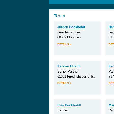
Team
Jürgen Bockholdt
Han
Geschäftsführer
Sen
80539 München
611
DETAILS »
DET
Karsten Hirsch
Kad
Senior Partner
Par
61381 Friedrichsdorf / Ts.
737
DETAILS »
DET
Inès Bockholdt
Ma
Partner
Par