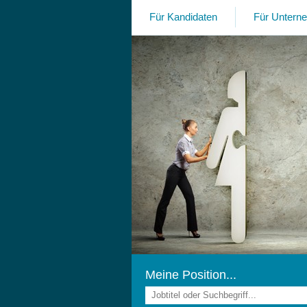
Für Kandidaten
Für Untern
rfolg? Oder suchen Sie
iterbringt? Wir bringen
hnell und zielsicher.
Meine Position...