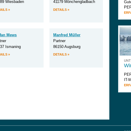
189 Wiesbaden
41179 Mönchengladbach
Gut
PER
AILS »
DETAILS »
ERF
efan Mews
Manfred Müller
tner
Partner
37 Ismaning
86150 Augsburg
AILS »
DETAILS »
UNT
Wir
PER
IT-
ERF