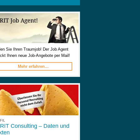
den Sie Ihren Traumjob! Der Job Agent
ickt Ihnen neue Job-Angebote per Mail!
Mehr erfahren…
FIL
RIT Consulting – Daten und
kten