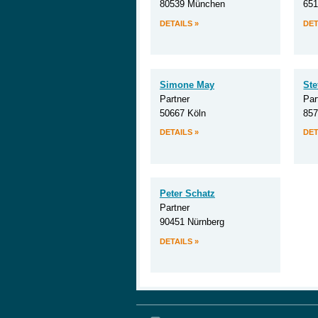
80539 München
65
DETAILS »
DET
Simone May
St
Partner
Par
50667 Köln
857
DETAILS »
DET
Peter Schatz
Partner
90451 Nürnberg
DETAILS »