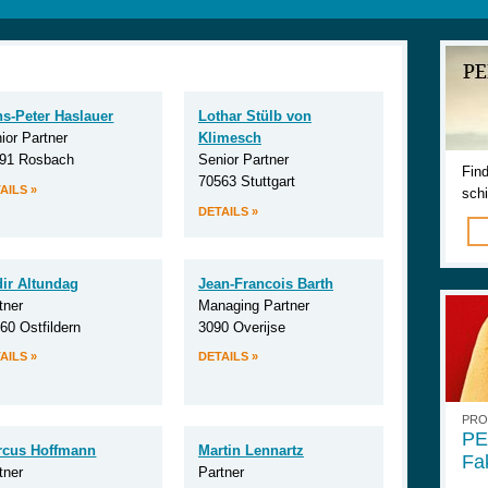
s-Peter Haslauer
Lothar Stülb von
ior Partner
Klimesch
91 Rosbach
Senior Partner
Fin
70563 Stuttgart
AILS »
sch
DETAILS »
ir Altundag
Jean-Francois Barth
tner
Managing Partner
60 Ostfildern
3090 Overijse
AILS »
DETAILS »
PRO
PE
rcus Hoffmann
Martin Lennartz
Fa
tner
Partner