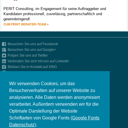
PERIT Consulting, im Engagement für seine Auftraggeber und
Kandidaten professionell, zuverlässig, partnerschaftlich und
gewinnbringend!
ZUM PERIT BERATER-TEAM »
Besuchen Sie uns auf Facebook
Besuchen Sie uns auf Google+
Folgen Sie uns auf Twitter
Verbinden Sie sich mit uns auf LinkedIn
Bleiben Sie in Kontakt auf XING
Up-to-date bleiben mit unserem RSS-Feed
»
Impressum
Wir verwenden Cookies, um das
»
Datenschutz
Besucherverhalten auf unserer Website zu
»
Presse
analysieren. Alle Daten werden anonymisiert
»
CAREERS LOUNGE by PERIT Consulting
verarbeitet. Außerdem verwenden wir für die
»
Seite drucken
Optimale Darstellung der Website
PERIT Consulting GmbH & Co. KG
Schriftarten von Google Fonts (
Google Fonts
Maximilianstraße 2
D-80539 München
Datenschutz
).