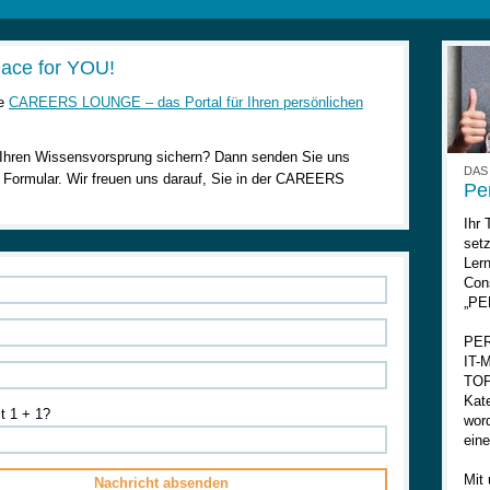
ace for YOU!
ie
CAREERS LOUNGE – das Portal für Ihren persönlichen
ren Wissensvorsprung sichern? Dann senden Sie uns
DAS
m Formular. Wir freuen uns darauf, Sie in der CAREERS
Per
Ihr 
set
Ler
Cons
„PER
PER
IT-M
TOP
Kat
st 1 + 1?
wor
ein
Mit