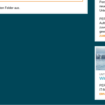
Per
neue
eten Felder aus.
Unt
PER
Auft
zuve
gew
ZUM
UNT
Wir
PER
IT-
ERF