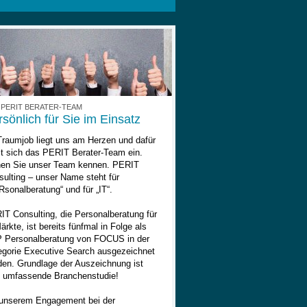
 PERIT BERATER-TEAM
sönlich für Sie im Einsatz
Traumjob liegt uns am Herzen und dafür
zt sich das PERIT Berater-Team ein.
nen Sie unser Team kennen. PERIT
ulting – unser Name steht für
sonalberatung“ und für „IT“.
IT Consulting, die Personalberatung für
ärkte, ist bereits fünfmal in Folge als
 Personalberatung von FOCUS in der
egorie Executive Search ausgezeichnet
den. Grundlage der Auszeichnung ist
e umfassende Branchenstudie!
 unserem Engagement bei der