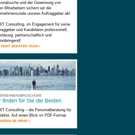
sonalsuche und der Gewinnung von
n Mitarbeitern sichern wir die
ernehmensziele unserer Auftraggeber ab!
IT Consulting, im Engagement für seine
raggeber und Kandidaten professionell,
rlässig, partnerschaftlich und
innbringend!
 PERIT BERATER-TEAM »
ERNEHMENSBROSCHÜRE
 finden für Sie die Besten.
IT Consulting – die Personalberatung für
Märkte. Auf einen Blick im PDF-Format.
AHREN SIE MEHR »